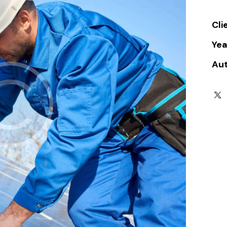
Cli
Yea
Au