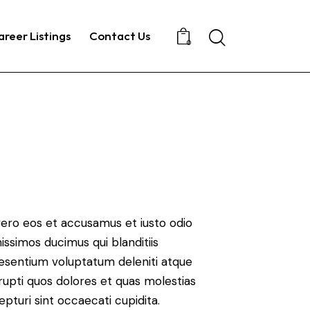
areer Listings
Contact Us
0
vero eos et accusamus et iusto odio
nissimos ducimus qui blanditiis
esentium voluptatum deleniti atque
rupti quos dolores et quas molestias
epturi sint occaecati cupidita.