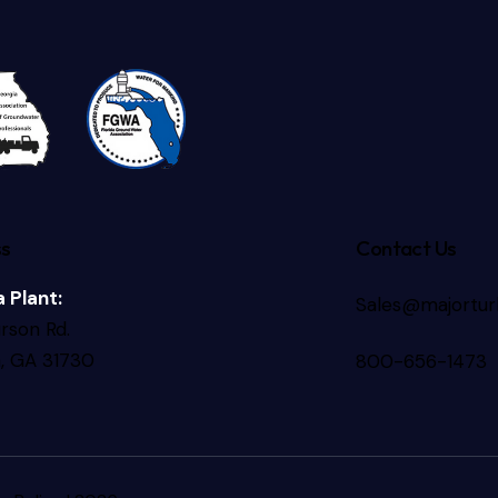
ss
Contact Us
 Plant:
Sales@majortur
rson Rd.
a, GA 31730
800-656-1473