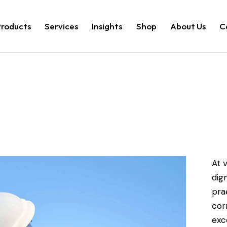
Products
Services
Insights
Shop
About Us
C
At 
dig
pra
cor
exc