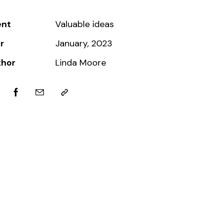
ent
Valuable ideas
r
January, 2023
thor
Linda Moore