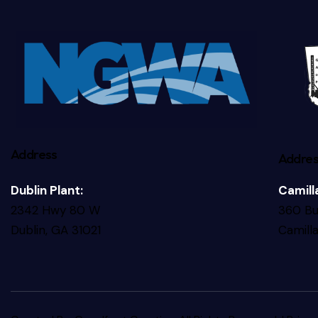
Address
Addre
Dublin Plant:
Camilla
2342 Hwy 80 W
360 Bu
Dublin, GA 31021
Camill