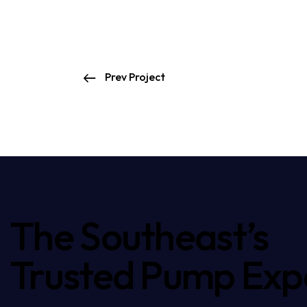
Prev Project
The Southeast’s
Trusted Pump Exp