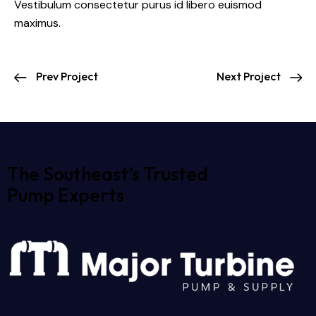
Vestibulum consectetur purus id libero euismod
maximus.
Prev Project
Next Project
The Southeast’s Trusted
Pump Experts