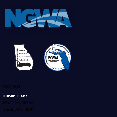
Address
Dublin Plant:
2342 Hwy 80 W
Dublin, GA 31021